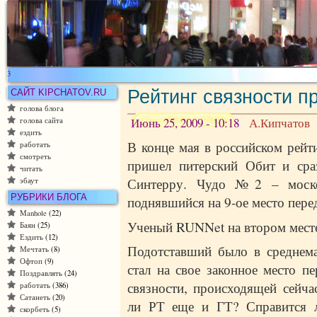
3
Рейтинг связности п
САЙТ KIPCHATOV.RU
голова блога
Июнь 25, 2009 - 10:18
А.Кипчатов
голова сайта
ездить
В конце мая в российском рейт
работать
смотреть
пришел питерский Обит и сраз
читать
Синтерру. Чудо №2 – моско
эбаут
РУБРИКИ БЛОГА
поднявшийся на 9-ое место пере
Manhole
(22)
Ученый RUNNet на втором месте
Баян
(25)
Ездить
(12)
Подотставший было в среднема
Мечтать
(8)
Офтоп
(9)
стал на свое законное место п
Поздравлять
(24)
связности, происходящей сейча
работать
(386)
Сатанеть
(20)
ли РТ еще и ГТ? Справится л
скорбеть
(5)