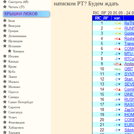
натиском РТ? Будем ждать
Смотреть
(65)
Читать
(27)
КРЫШКИ ЛЮКОВ
Бали
Венгрия
Греция
Доминикана
Ирландия
Испания
Канары
Италия
Канада
Крым
Куба
Львов
Мальта
Монино
Одесса
Самара
Санкт-Петербург
Саратов
Сингапур
Углич
Финляндия
Хабаровск
Харьков