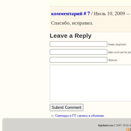
комментарий # 7
/ Июль 10, 2009 --
Спасибо, исправил.
Leave a Reply
Name (required)
Mail (will not be pu
Website
←
Синтерра и ГТ слились в объятиях
kipchatov.ru
© 2007-2018 A
E