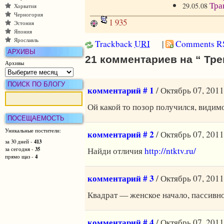
Тра
29.05.08
Хорватия
Черногория
1 935
Эстония
Япония
Ярославль
Trackback
URI
|
Comments R
АРХИВЫ
21 комментариев на “ Тре
Архивы
ПОИСК ПО БЛОГУ
комментарий # 1
/ Октябрь 07, 2011
Ой какой то позор получился, видим
ПОСЕЩАЕМОСТЬ
Уникальные постители:
комментарий # 2
/ Октябрь 07, 2011
413
за 30 дней -
Найди отличия
http://ntktv.ru/
35
за сегодня -
4
прямо щаз -
комментарий # 3
/ Октябрь 07, 2011
Квадрат — женское начало, пассивно
комментарий # 4
/ Октябрь 07, 2011