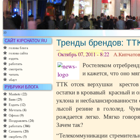
10
Тренды брендов: ТТ
САЙТ KIPCHATOV.RU
голова блога
Октябрь 07, 2011 - 8:22
А.Кипчато
голова сайта
ездить
Ростелеком отребренд
работать
смотреть
и кажется, что оно мя
читать
эбаут
ТТК отсек верхушки крестов 
РУБРИКИ БЛОГА
остатки в кровавый красный и о
Manhole
(22)
уклона и несбалансированности с
Баян
(25)
Ездить
(12)
лысой резине в гололед. Чув
Мечтать
(8)
рождается легко. Мягко говор
Офтоп
(9)
Поздравлять
(24)
Зачем так?
работать
(386)
Сатанеть
(20)
“Телекоммуникации стремительн
скорбеть
(5)