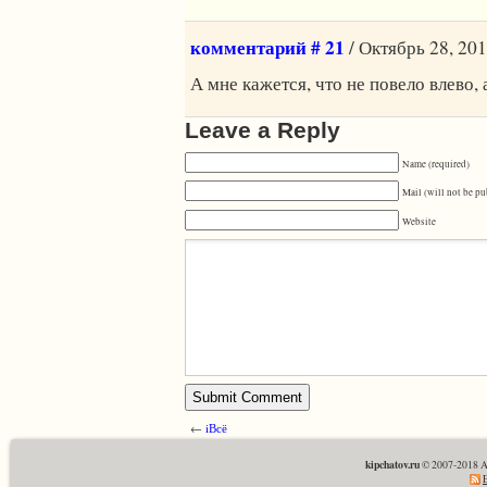
комментарий # 21
/ Октябрь 28, 201
А мне кажется, что не повело влево, 
Leave a Reply
Name (required)
Mail (will not be pu
Website
←
iВсё
kipchatov.ru
© 2007-2018 A
E