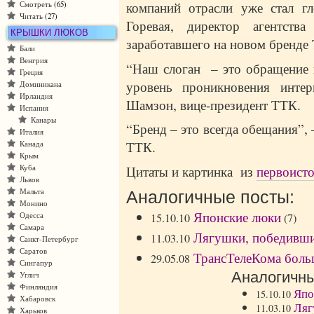
компаний отрасли уже стал гл
Смотреть
(65)
Читать
(27)
Горевая, директор агентст
КРЫШКИ ЛЮКОВ
заработавшего на новом бренде
Бали
Венгрия
“Наш слоган – это обращение 
Греция
уровень проникновения интер
Доминикана
Ирландия
Шамзон, вице-президент ТТК.
Испания
Канары
“Бренд – это всегда обещания”,
Италия
ТТК.
Канада
Крым
Цитаты и картинка из
первоист
Куба
Львов
Мальта
Аналогичные посты:
Монино
Японские люки
15.10.10
(7)
Одесса
Самара
Лягушки, победивши
11.03.10
Санкт-Петербург
Саратов
ТрансТелеКома боль
29.05.08
Сингапур
Аналогичны
Углич
Финляндия
Япо
15.10.10
Хабаровск
Ляг
11.03.10
Харьков